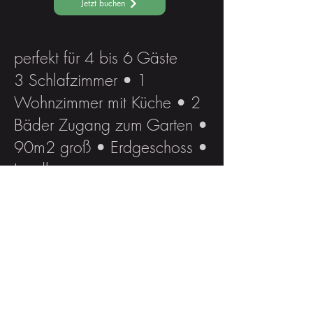
Jetzt buchen
perfekt für 4 bis 6 Gäste
3 Schlafzimmer • 1
Wohnzimmer mit Küche • 2
Bäder Zugang zum Garten •
90m2 groß • Erdgeschoss •
Landhaus
Social Media